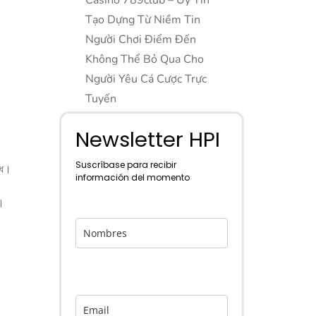
Casino 789club – Uy Tín
Tạo Dựng Từ Niềm Tin
Người Chơi Điểm Đến
Không Thể Bỏ Qua Cho
Người Yêu Cá Cược Trực
Tuyến
Newsletter HPI
Suscríbase para recibir
ধে।
información del momento
ে।