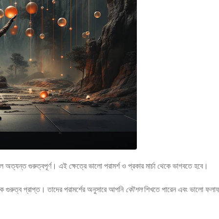
ত্যন্ত গুরুত্বপূর্ণ। এই ক্ষেত্রে ভালো পরামর্শ ও প্রকার মার্চা থেকে ভাগবতে হবে।
ধিক গুরুত্ব প্রাপ্ত। তাদের পরামর্শের অনুসারে আপনি
কৌশল
শিখতে পারেন এবং ভালো ফলা