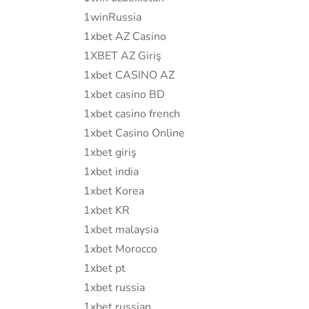
1winRussia
1xbet AZ Casino
1XBET AZ Giriş
1xbet CASINO AZ
1xbet casino BD
1xbet casino french
1xbet Casino Online
1xbet giriş
1xbet india
1xbet Korea
1xbet KR
1xbet malaysia
1xbet Morocco
1xbet pt
1xbet russia
1xbet russian