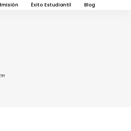
dmisión
Éxito Estudiantil
Blog
বেন