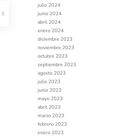
julio 2024
junio 2024
abril 2024
enero 2024
diciembre 2023
noviembre 2023
octubre 2023
septiembre 2023
agosto 2023
julio 2023
junio 2023
mayo 2023
abril 2023
marzo 2023
febrero 2023
enero 2023