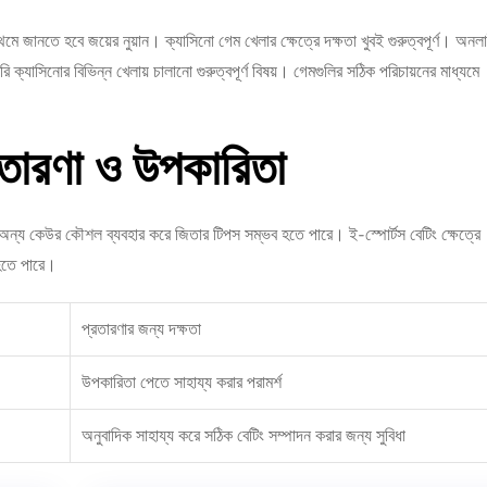
মে জানতে হবে জয়ের নুয়ান। ক্যাসিনো গেম খেলার ক্ষেত্রে দক্ষতা খুবই গুরুত্বপূর্ণ। অনল
যাসিনোর বিভিন্ন খেলায় চালানো গুরুত্বপূর্ণ বিষয়। গেমগুলির সঠিক পরিচায়নের মাধ্যমে
্রতারণা ও উপকারিতা
া অন্য কেউর কৌশল ব্যবহার করে জিতার টিপস সম্ভব হতে পারে। ই-স্পোর্টস বেটিং ক্ষেত্রে
 হতে পারে।
প্রতারণার জন্য দক্ষতা
উপকারিতা পেতে সাহায্য করার পরামর্শ
অনুবাদিক সাহায্য করে সঠিক বেটিং সম্পাদন করার জন্য সুবিধা