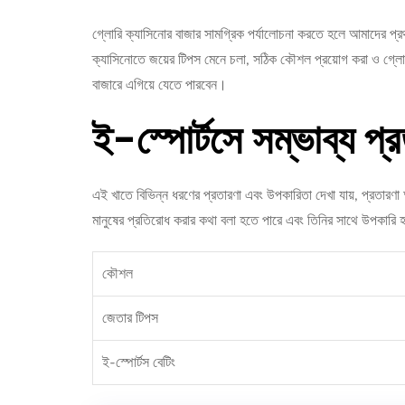
গ্লোরি ক্যাসিনোর বাজার সামগ্রিক পর্যালোচনা করতে হলে আমাদের প্রথ
ক্যাসিনোতে জয়ের টিপস মেনে চলা, সঠিক কৌশল প্রয়োগ করা ও গ্লোরি ক্
বাজারে এগিয়ে যেতে পারবেন।
ই-স্পোর্টসে সম্ভাব্য প
এই খাতে বিভিন্ন ধরণের প্রতারণা এবং উপকারিতা দেখা যায়, প্রতারণ
মানুষের প্রতিরোধ করার কথা বলা হতে পারে এবং তিনির সাথে উপকারি
কৌশল
জেতার টিপস
ই-স্পোর্টস বেটিং