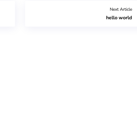
Next Article
hello world