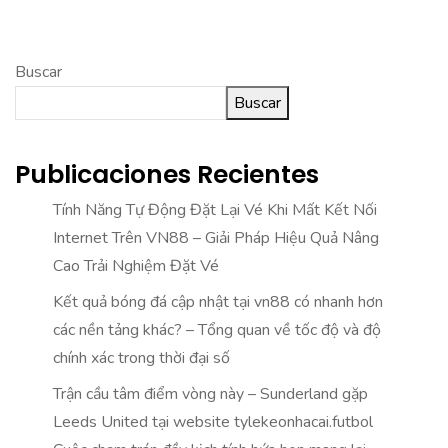
Buscar
Buscar
Publicaciones Recientes
Tính Năng Tự Động Đặt Lại Vé Khi Mất Kết Nối
Internet Trên VN88 – Giải Pháp Hiệu Quả Nâng
Cao Trải Nghiệm Đặt Vé
Kết quả bóng đá cập nhật tại vn88 có nhanh hơn
các nền tảng khác? – Tổng quan về tốc độ và độ
chính xác trong thời đại số
Trận cầu tâm điểm vòng này – Sunderland gặp
Leeds United tại website tylekeonhacai.futbol