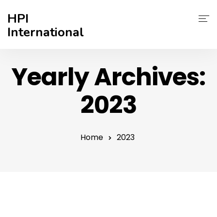
HPI
International
Inicio
Yearly Archives:
¿Quiénes Somos?
2023
Mejore Su Admisión
Éxito Estudiantil
Home
2023
Blog