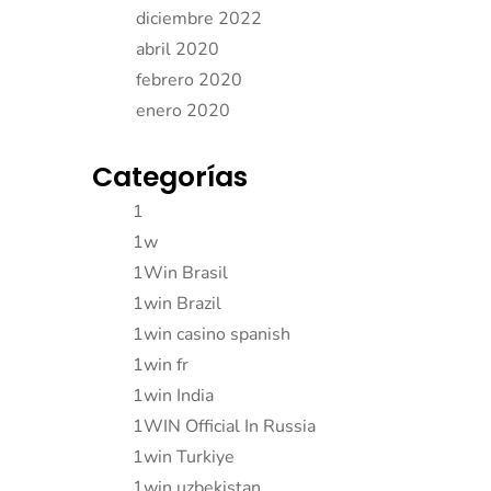
diciembre 2022
abril 2020
febrero 2020
enero 2020
Categorías
1
1w
1Win Brasil
1win Brazil
1win casino spanish
1win fr
1win India
1WIN Official In Russia
1win Turkiye
1win uzbekistan