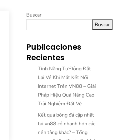
Buscar
Buscar
Publicaciones
Recientes
Tính Năng Tự Động Đặt
Lại Vé Khi Mất Kết Nối
Internet Trên VN88 – Giải
Pháp Hiệu Quả Nâng Cao
Trải Nghiệm Đặt Vé
Kết quả bóng đá cập nhật
tại vn88 có nhanh hơn các
nền tảng khác? – Tổng