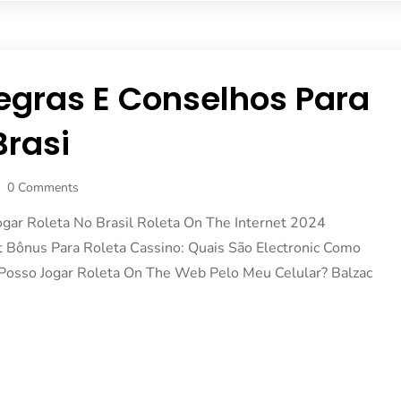
egras E Conselhos Para
Brasi
0 Comments
ogar Roleta No Brasil Roleta On The Internet 2024
 Bônus Para Roleta Cassino: Quais São Electronic Como
Posso Jogar Roleta On The Web Pelo Meu Celular? Balzac