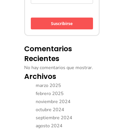
Suscribirse
Comentarios
Recientes
No hay comentarios que mostrar.
Archivos
marzo 2025
febrero 2025
noviembre 2024
octubre 2024
septiembre 2024
agosto 2024