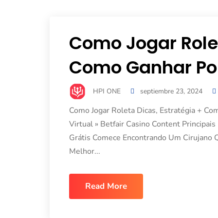
Como Jogar Rolet
Como Ganhar Po
HPI ONE
septiembre 23, 2024
Como Jogar Roleta Dicas, Estratégia + Co
Virtual » Betfair Casino Content Principa
Grátis Comece Encontrando Um Cirujano Q
Melhor...
Read More