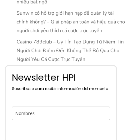
nhiều bất ngờ
Sunwin có hỗ trợ giới hạn nạp để quản lý tài
chính không? – Giải pháp an toàn và hiệu quả cho
người chơi yêu thích cá cược trực tuyến
Casino 789club – Uy Tín Tạo Dựng Từ Niềm Tin
Người Chơi Điểm Đến Không Thể Bỏ Qua Cho
Người Yêu Cá Cược Trực Tuyến
Newsletter HPI
Suscríbase para recibir información del momento