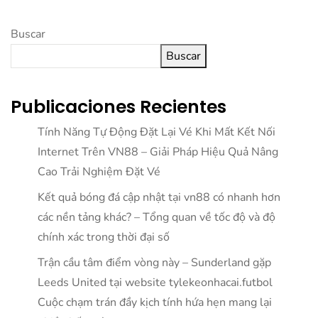
Buscar
Buscar
Publicaciones Recientes
Tính Năng Tự Động Đặt Lại Vé Khi Mất Kết Nối
Internet Trên VN88 – Giải Pháp Hiệu Quả Nâng
Cao Trải Nghiệm Đặt Vé
Kết quả bóng đá cập nhật tại vn88 có nhanh hơn
các nền tảng khác? – Tổng quan về tốc độ và độ
chính xác trong thời đại số
Trận cầu tâm điểm vòng này – Sunderland gặp
Leeds United tại website tylekeonhacai.futbol
Cuộc chạm trán đầy kịch tính hứa hẹn mang lại