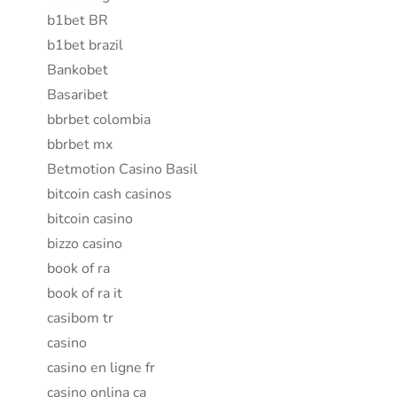
b1bet BR
b1bet brazil
Bankobet
Basaribet
bbrbet colombia
bbrbet mx
Betmotion Casino Basil
bitcoin cash casinos
bitcoin casino
bizzo casino
book of ra
book of ra it
casibom tr
casino
casino en ligne fr
casino onlina ca