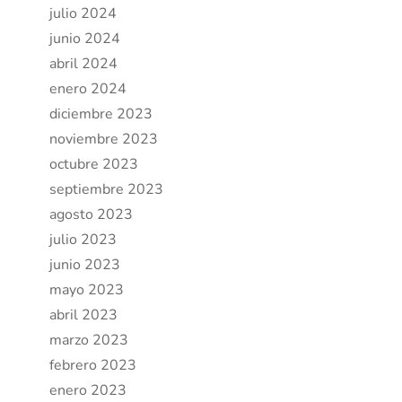
julio 2024
junio 2024
abril 2024
enero 2024
diciembre 2023
noviembre 2023
octubre 2023
septiembre 2023
agosto 2023
julio 2023
junio 2023
mayo 2023
abril 2023
marzo 2023
febrero 2023
enero 2023