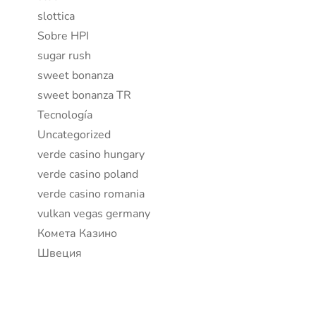
slottica
Sobre HPI
sugar rush
sweet bonanza
sweet bonanza TR
Tecnología
Uncategorized
verde casino hungary
verde casino poland
verde casino romania
vulkan vegas germany
Комета Казино
Швеция