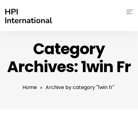
HPI
International
Inicio
Category
¿Quiénes Somos?
Archives: 1win Fr
Mejore Su Admisión
Éxito Estudiantil
Home
Archive by category "1win fr"
Blog