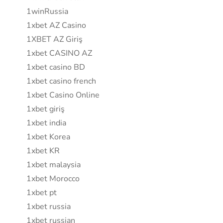
1winRussia
1xbet AZ Casino
1XBET AZ Giriş
1xbet CASINO AZ
1xbet casino BD
1xbet casino french
1xbet Casino Online
1xbet giriş
1xbet india
1xbet Korea
1xbet KR
1xbet malaysia
1xbet Morocco
1xbet pt
1xbet russia
1xbet russian