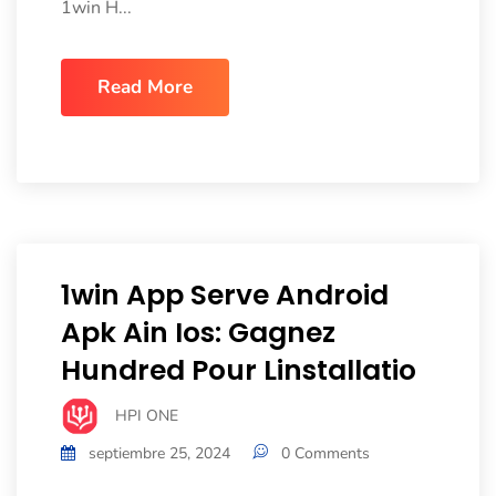
1win H...
Read More
1win App Serve Android
Apk Ain Ios: Gagnez
Hundred Pour Linstallatio
HPI ONE
septiembre 25, 2024
0 Comments