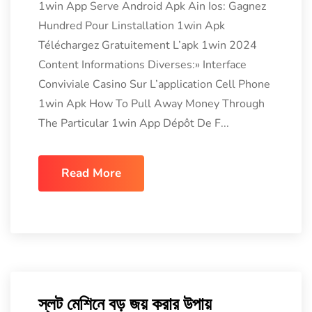
1win App Serve Android Apk Ain Ios: Gagnez
Hundred Pour Linstallation 1win Apk
Téléchargez Gratuitement L’apk 1win 2024
Content Informations Diverses:» Interface
Conviviale Casino Sur L’application Cell Phone
1win Apk How To Pull Away Money Through
The Particular 1win App Dépôt De F...
Read More
স্লট মেশিনে বড় জয় করার উপায়