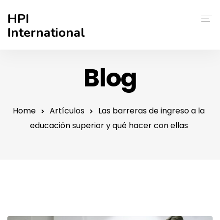
HPI
International
Inicio
Blog
¿Quiénes Somos?
Mejore Su Admisión
Home
Artículos
Las barreras de ingreso a la
educación superior y qué hacer con ellas
Éxito Estudiantil
Blog