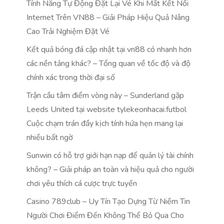
Tính Năng Tự Động Đặt Lại Vé Khi Mất Kết Nối
Internet Trên VN88 – Giải Pháp Hiệu Quả Nâng
Cao Trải Nghiệm Đặt Vé
Kết quả bóng đá cập nhật tại vn88 có nhanh hơn
các nền tảng khác? – Tổng quan về tốc độ và độ
chính xác trong thời đại số
Trận cầu tâm điểm vòng này – Sunderland gặp
Leeds United tại website tylekeonhacai.futbol
Cuộc chạm trán đầy kịch tính hứa hẹn mang lại
nhiều bất ngờ
Sunwin có hỗ trợ giới hạn nạp để quản lý tài chính
không? – Giải pháp an toàn và hiệu quả cho người
chơi yêu thích cá cược trực tuyến
Casino 789club – Uy Tín Tạo Dựng Từ Niềm Tin
Người Chơi Điểm Đến Không Thể Bỏ Qua Cho