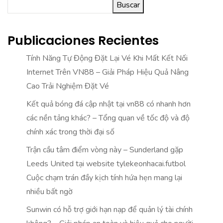
Buscar
Publicaciones Recientes
Tính Năng Tự Động Đặt Lại Vé Khi Mất Kết Nối
Internet Trên VN88 – Giải Pháp Hiệu Quả Nâng
Cao Trải Nghiệm Đặt Vé
Kết quả bóng đá cập nhật tại vn88 có nhanh hơn
các nền tảng khác? – Tổng quan về tốc độ và độ
chính xác trong thời đại số
Trận cầu tâm điểm vòng này – Sunderland gặp
Leeds United tại website tylekeonhacai.futbol
Cuộc chạm trán đầy kịch tính hứa hẹn mang lại
nhiều bất ngờ
Sunwin có hỗ trợ giới hạn nạp để quản lý tài chính